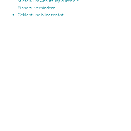
Stiefels, um Abnutzung durch die
Finne zu verhindern.
Geklebt und blindgenäht
#10 YKK Delrin-Reißverschluss
Nylon-Reißverschlussstopper
Sedna-